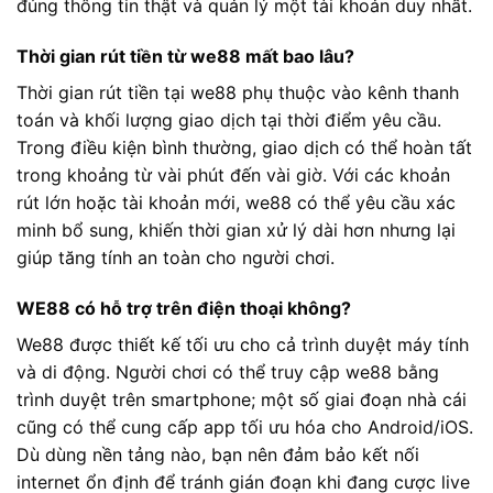
đúng thông tin thật và quản lý một tài khoản duy nhất.
Thời gian rút tiền từ we88 mất bao lâu?
Thời gian rút tiền tại we88 phụ thuộc vào kênh thanh
toán và khối lượng giao dịch tại thời điểm yêu cầu.
Trong điều kiện bình thường, giao dịch có thể hoàn tất
trong khoảng từ vài phút đến vài giờ. Với các khoản
rút lớn hoặc tài khoản mới, we88 có thể yêu cầu xác
minh bổ sung, khiến thời gian xử lý dài hơn nhưng lại
giúp tăng tính an toàn cho người chơi.
WE88 có hỗ trợ trên điện thoại không?
We88 được thiết kế tối ưu cho cả trình duyệt máy tính
và di động. Người chơi có thể truy cập we88 bằng
trình duyệt trên smartphone; một số giai đoạn nhà cái
cũng có thể cung cấp app tối ưu hóa cho Android/iOS.
Dù dùng nền tảng nào, bạn nên đảm bảo kết nối
internet ổn định để tránh gián đoạn khi đang cược live