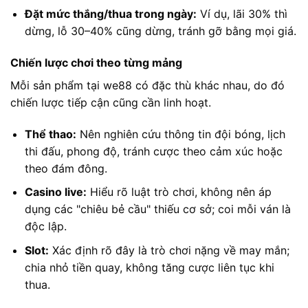
Đặt mức thắng/thua trong ngày:
Ví dụ, lãi 30% thì
dừng, lỗ 30–40% cũng dừng, tránh gỡ bằng mọi giá.
Chiến lược chơi theo từng mảng
Mỗi sản phẩm tại we88 có đặc thù khác nhau, do đó
chiến lược tiếp cận cũng cần linh hoạt.
Thể thao:
Nên nghiên cứu thông tin đội bóng, lịch
thi đấu, phong độ, tránh cược theo cảm xúc hoặc
theo đám đông.
Casino live:
Hiểu rõ luật trò chơi, không nên áp
dụng các "chiêu bẻ cầu" thiếu cơ sở; coi mỗi ván là
độc lập.
Slot:
Xác định rõ đây là trò chơi nặng về may mắn;
chia nhỏ tiền quay, không tăng cược liên tục khi
thua.