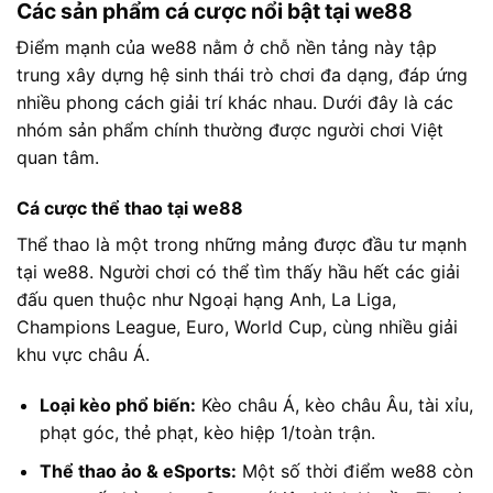
Các sản phẩm cá cược nổi bật tại we88
Điểm mạnh của we88 nằm ở chỗ nền tảng này tập
trung xây dựng hệ sinh thái trò chơi đa dạng, đáp ứng
nhiều phong cách giải trí khác nhau. Dưới đây là các
nhóm sản phẩm chính thường được người chơi Việt
quan tâm.
Cá cược thể thao tại we88
Thể thao là một trong những mảng được đầu tư mạnh
tại we88. Người chơi có thể tìm thấy hầu hết các giải
đấu quen thuộc như Ngoại hạng Anh, La Liga,
Champions League, Euro, World Cup, cùng nhiều giải
khu vực châu Á.
Loại kèo phổ biến:
Kèo châu Á, kèo châu Âu, tài xỉu,
phạt góc, thẻ phạt, kèo hiệp 1/toàn trận.
Thể thao ảo & eSports:
Một số thời điểm we88 còn