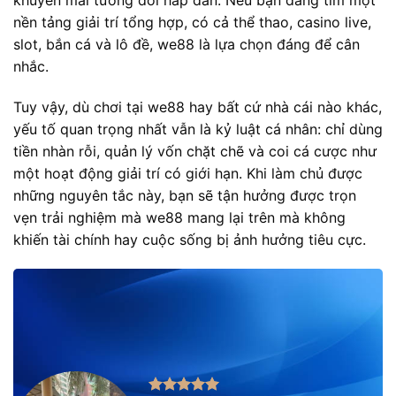
nền tảng giải trí tổng hợp, có cả thể thao, casino live,
slot, bắn cá và lô đề, we88 là lựa chọn đáng để cân
nhắc.
Tuy vậy, dù chơi tại we88 hay bất cứ nhà cái nào khác,
yếu tố quan trọng nhất vẫn là kỷ luật cá nhân: chỉ dùng
tiền nhàn rỗi, quản lý vốn chặt chẽ và coi cá cược như
một hoạt động giải trí có giới hạn. Khi làm chủ được
những nguyên tắc này, bạn sẽ tận hưởng được trọn
vẹn trải nghiệm mà we88 mang lại trên
mà không
khiến tài chính hay cuộc sống bị ảnh hưởng tiêu cực.