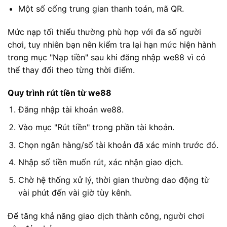
Một số cổng trung gian thanh toán, mã QR.
Mức nạp tối thiểu thường phù hợp với đa số người
chơi, tuy nhiên bạn nên kiểm tra lại hạn mức hiện hành
trong mục "Nạp tiền" sau khi đăng nhập we88 vì có
thể thay đổi theo từng thời điểm.
Quy trình rút tiền từ we88
Đăng nhập tài khoản we88.
Vào mục "Rút tiền" trong phần tài khoản.
Chọn ngân hàng/số tài khoản đã xác minh trước đó.
Nhập số tiền muốn rút, xác nhận giao dịch.
Chờ hệ thống xử lý, thời gian thường dao động từ
vài phút đến vài giờ tùy kênh.
Để tăng khả năng giao dịch thành công, người chơi