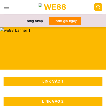
Chuyển
đến
nội
dung
Đăng nhập
Tham gia ngay
LINK VÀO 1
LINK VÀO 2