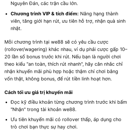
Nguyên Đán, các trận cầu lớn.
Chương trình VIP & tích điểm:
Nâng hạng thành
viên, tăng giới hạn rút, ưu tiên hỗ trợ, nhận quà sinh
nhật.
Mỗi chương trình tại we88 sẽ có yêu cầu cược
(rollover/wagering) khác nhau, ví dụ phải cược gấp 10–
20 lần số bonus trước khi rút. Nếu bạn là người chơi
theo kiểu "an toàn, thích rút nhanh", hãy cân nhắc chỉ
nhận khuyến mãi phù hợp hoặc thậm chí chơi bằng
vốn thật, không bonus, để rút tiền linh hoạt hơn.
Cách tối ưu giá trị khuyến mãi
Đọc kỹ điều khoản từng chương trình trước khi bấm
"Nhận" trong tài khoản we88.
Ưu tiên khuyến mãi có rollover thấp, áp dụng cho
trò chơi bạn thực sự hay chơi.