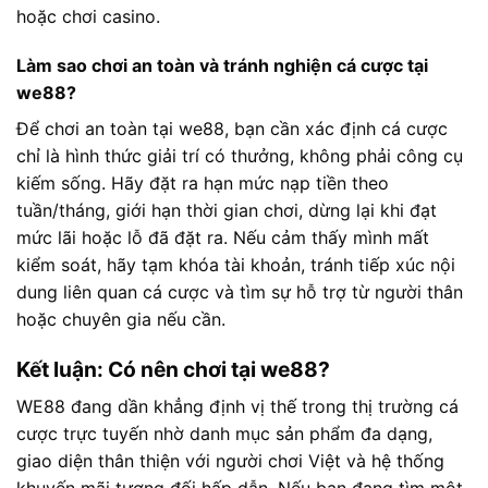
hoặc chơi casino.
Làm sao chơi an toàn và tránh nghiện cá cược tại
we88?
Để chơi an toàn tại we88, bạn cần xác định cá cược
chỉ là hình thức giải trí có thưởng, không phải công cụ
kiếm sống. Hãy đặt ra hạn mức nạp tiền theo
tuần/tháng, giới hạn thời gian chơi, dừng lại khi đạt
mức lãi hoặc lỗ đã đặt ra. Nếu cảm thấy mình mất
kiểm soát, hãy tạm khóa tài khoản, tránh tiếp xúc nội
dung liên quan cá cược và tìm sự hỗ trợ từ người thân
hoặc chuyên gia nếu cần.
Kết luận: Có nên chơi tại we88?
WE88 đang dần khẳng định vị thế trong thị trường cá
cược trực tuyến nhờ danh mục sản phẩm đa dạng,
giao diện thân thiện với người chơi Việt và hệ thống
khuyến mãi tương đối hấp dẫn. Nếu bạn đang tìm một