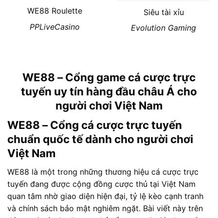
WE88 Roulette
Siêu tài xỉu
PPLiveCasino
Evolution Gaming
WE88 – Cổng game cá cược trực
tuyến uy tín hàng đầu châu Á cho
người chơi Việt Nam
WE88 – Cổng cá cược trực tuyến
chuẩn quốc tế dành cho người chơi
Việt Nam
WE88 là một trong những thương hiệu cá cược trực
tuyến đang được cộng đồng cược thủ tại Việt Nam
quan tâm nhờ giao diện hiện đại, tỷ lệ kèo cạnh tranh
và chính sách bảo mật nghiêm ngặt. Bài viết này trên