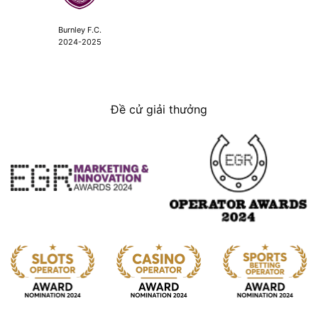
Burnley F.C.
2024-2025
Đề cử giải thưởng